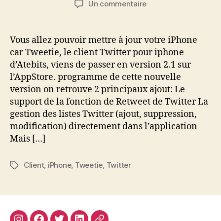
sur
Un commentaire
l’article
l’article
Tweetie
2.1
est
Vous allez pouvoir mettre à jour votre iPhone
disponible
car Tweetie, le client Twitter pour iphone
sur
d’Atebits, viens de passer en version 2.1 sur
l’AppStore
l’AppStore. programme de cette nouvelle
version on retrouve 2 principaux ajout: Le
support de la fonction de Retweet de Twitter La
gestion des listes Twitter (ajout, suppression,
modification) directement dans l’application
Mais […]
Client
,
iPhone
,
Tweetie
,
Twitter
Étiquettes