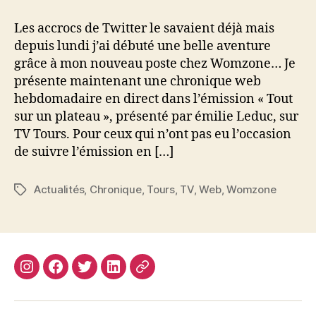
chronique
TV,
Les accrocs de Twitter le savaient déjà mais
ça
depuis lundi j’ai débuté une belle aventure
c’est
grâce à mon nouveau poste chez Womzone… Je
fait
présente maintenant une chronique web
!
hebdomadaire en direct dans l’émission « Tout
sur un plateau », présenté par émilie Leduc, sur
TV Tours. Pour ceux qui n’ont pas eu l’occasion
de suivre l’émission en […]
Actualités
,
Chronique
,
Tours
,
TV
,
Web
,
Womzone
Étiquettes
Instagram
Facebook
Twitter
Linkedin
Site
web