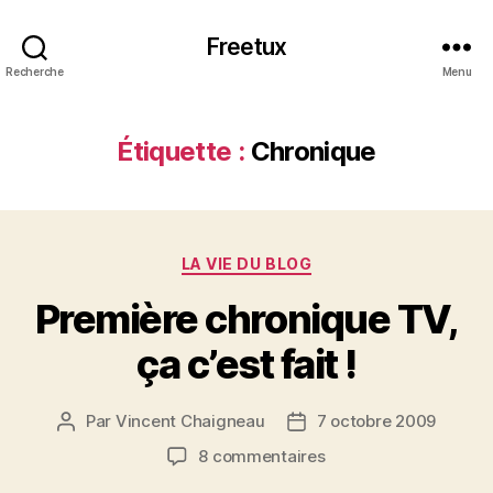
Freetux
Recherche
Menu
Étiquette :
Chronique
Catégories
LA VIE DU BLOG
Première chronique TV,
ça c’est fait !
Par
Vincent Chaigneau
7 octobre 2009
Auteur
Date
de
de
sur
8 commentaires
l’article
l’article
Première