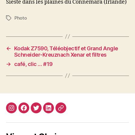
Sieste dans les plaines du Connemara (Irlande)
Photo
Étiquettes
←
Kodak Z7590, Téléobjectif et Grand Angle
Schneider-Kreuznach Xenar et filtres
→
café, clic … #19
Instagram
Facebook
Twitter
Linkedin
Site
web