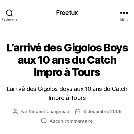
Freetux
Recherche
Menu
Catégories
L’arrivé des Gigolos Boys
aux 10 ans du Catch
Impro à Tours
L’arrivé des Gigolos Boys aux 10 ans du Catch
Impro à Tours
Par
Vincent Chaigneau
3 décembre 2009
Auteur
Date
de
de
sur
Aucun commentaire
l’article
l’article
L’arrivé
des