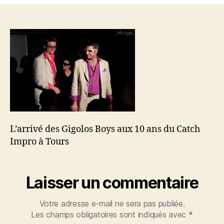
Gigolos
Boys
aux
10
ans
du
Catch
Impro
à
Tours
L’arrivé des Gigolos Boys aux 10 ans du Catch
Impro à Tours
Laisser un commentaire
Votre adresse e-mail ne sera pas publiée.
Les champs obligatoires sont indiqués avec
*