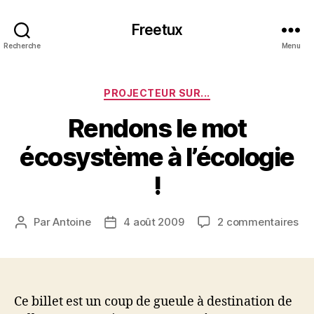
Freetux
Recherche
Menu
Catégories
PROJECTEUR SUR...
Rendons le mot
écosystème à l’écologie
!
sur
Par
Antoine
4 août 2009
2 commentaires
Auteur
Date
Re
de
de
le
l’article
l’article
mo
éc
à
Ce billet est un coup de gueule à destination de
l’é