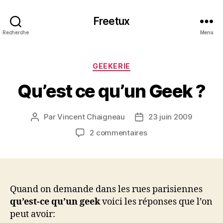
Freetux
Recherche
Menu
Catégories
GEEKERIE
Qu’est ce qu’un Geek ?
Par
Vincent Chaigneau
23 juin 2009
Auteur
Date
de
de
sur
2 commentaires
l’article
l’article
Qu’est
ce
qu’un
Geek
?
Quand on demande dans les rues parisiennes
qu’est-ce qu’un geek
voici les réponses que l’on
peut avoir: