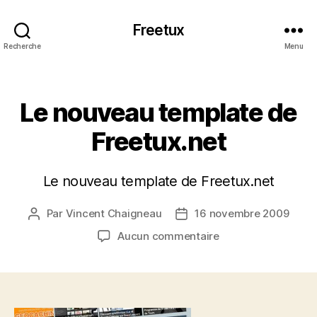
Freetux
Recherche
Menu
Catégories
Le nouveau template de
Freetux.net
Le nouveau template de Freetux.net
Par
Vincent Chaigneau
16 novembre 2009
Auteur
Date
de
de
sur
Aucun commentaire
l’article
l’article
Le
nouveau
template
de
Freetux.net