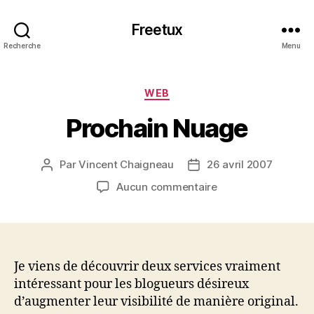
Freetux
Recherche
Menu
Catégories
WEB
Prochain Nuage
Par
Vincent Chaigneau
26 avril 2007
Auteur
Date
de
de
sur
Aucun commentaire
l’article
l’article
Prochain
Nuage
Je viens de découvrir deux services vraiment
intéressant pour les blogueurs désireux
d’augmenter leur visibilité de manière original.