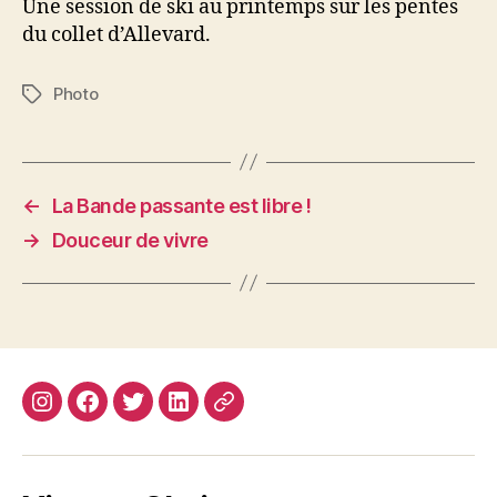
Une session de ski au printemps sur les pentes
du collet d’Allevard.
Photo
Étiquettes
←
La Bande passante est libre !
→
Douceur de vivre
Instagram
Facebook
Twitter
Linkedin
Site
web