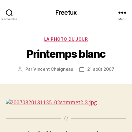
Freetux
Recherche
Menu
Catégories
LA PHOTO DU JOUR
Printemps blanc
Par
Vincent Chaigneau
21 août 2007
Auteur
Date
de
de
l’article
l’article