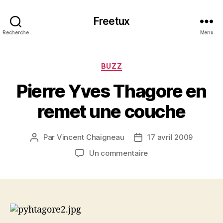
Freetux
Recherche
Menu
Catégories
BUZZ
Pierre Yves Thagore en
remet une couche
Par
Vincent Chaigneau
17 avril 2009
Auteur
Date
de
de
sur
Un commentaire
l’article
l’article
Pierre
Yves
Thagore
en
remet
une