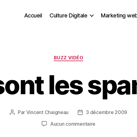
Accueil
Culture Digitale
Marketing we
Catégories
BUZZ VIDÉO
sont les spa
Par
Vincent Chaigneau
3 décembre 2009
Auteur
Date
de
de
sur
Aucun commentaire
l’article
l’article
Ou