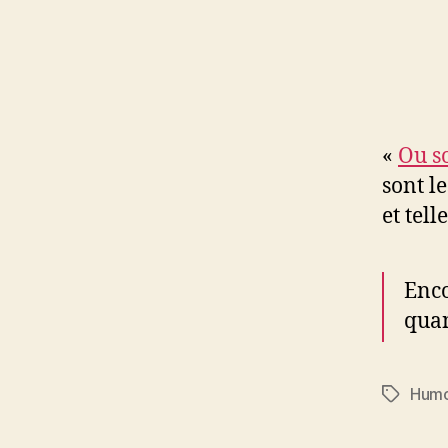
«
Ou s
sont l
et tel
Enco
quan
Humo
Étiquett