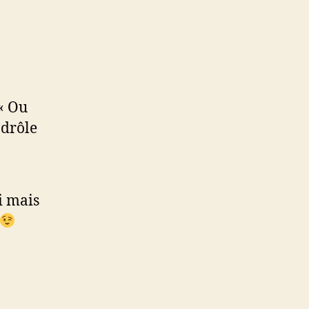
 « Ou
 drôle
i mais