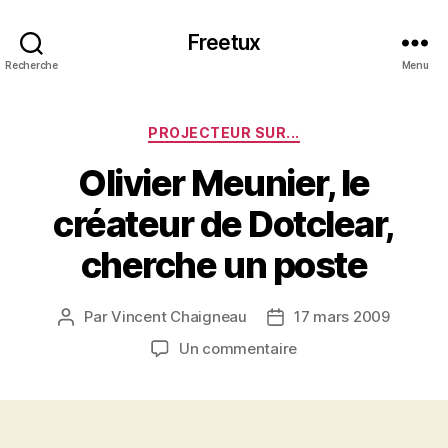
Freetux
Recherche
Menu
Catégories
PROJECTEUR SUR...
Olivier Meunier, le
créateur de Dotclear,
cherche un poste
Par
Vincent Chaigneau
17 mars 2009
Auteur
Date
de
de
sur
Un commentaire
l’article
l’article
Olivier
Meunier,
le
créateur