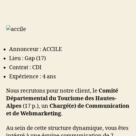
Chargé(e)
de
Communication
et
de
Webmarketing
Annonceur : ACCILE
Lieu : Gap (17)
Contrat : CDI
Expérience : 4 ans
Nous recrutons pour notre client, le
Comité
Départemental du Tourisme des Hautes-
Alpes
(17 p.), un
Chargé(e) de Communication
et de Webmarketing
.
Au sein de cette structure dynamique, vous êtes
intégré à une équipe communication de 7