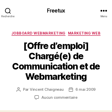
Freetux
Recherche
Menu
Catégories
JOBBOARD WEBMARKETING
MARKETING WEB
[Offre d’emploi]
Chargé(e) de
Communication et de
Webmarketing
Par
Vincent Chaigneau
6 mai 2009
Auteur
Date
de
de
sur
Aucun commentaire
l’article
l’article
[Offre
d’emploi]