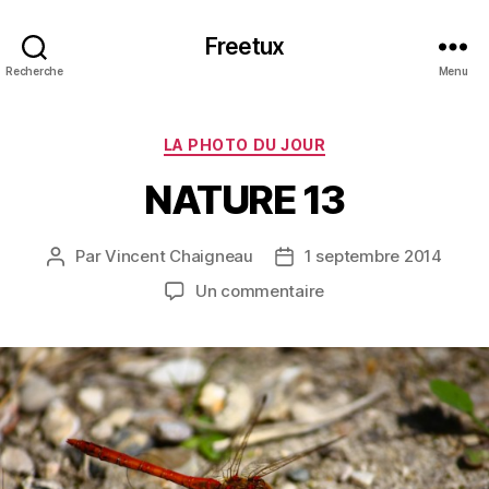
Freetux
Recherche
Menu
Catégories
LA PHOTO DU JOUR
NATURE 13
Par
Vincent Chaigneau
1 septembre 2014
Auteur
Date
de
de
sur
Un commentaire
l’article
l’article
NATURE
13