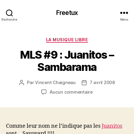
Freetux
Recherche
Menu
Catégories
LA MUSIQUE LIBRE
MLS #9 : Juanitos –
Sambarama
Par
Vincent Chaigneau
7 avril 2008
Auteur
Date
de
de
sur
Aucun commentaire
l’article
l’article
MLS
#9
:
Juanitos
–
Comme leur nom ne l’indique pas les
Juanitos
Sambarama
sont… Savoyard !!!!