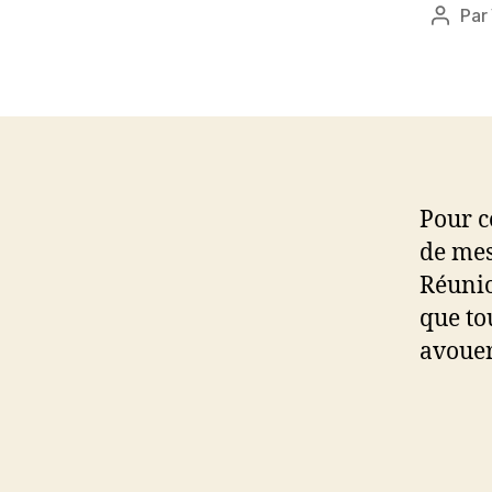
Par
Auteu
de
l’articl
Pour c
de mes 
Réunio
que to
avouer