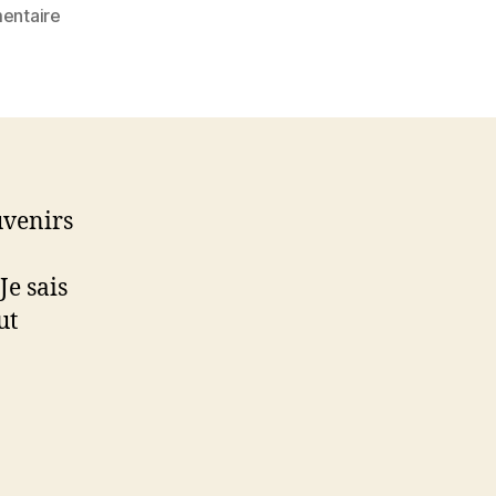
sur
entaire
MLS
#25
:
Lékol
Maloya
–
974
uvenirs
Je sais
ut