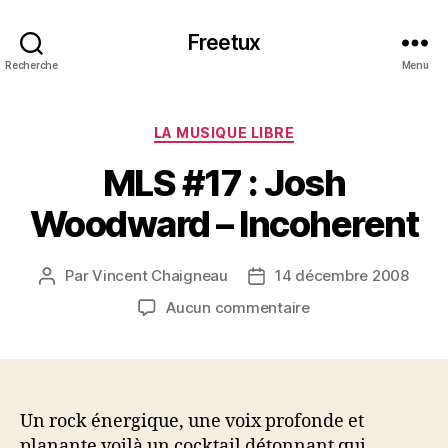
Freetux
Recherche
Menu
Catégories
LA MUSIQUE LIBRE
MLS #17 : Josh
Woodward – Incoherent
Par
Vincent Chaigneau
14 décembre 2008
Auteur
Date
de
de
sur
Aucun commentaire
l’article
l’article
MLS
#17
:
Josh
Woodward
Un rock énergique, une voix profonde et
–
planante voilà un cocktail détonnant qui