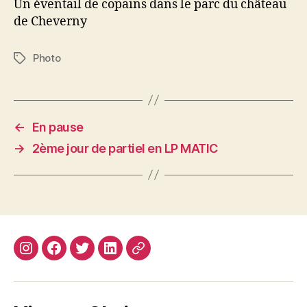
Un éventail de copains dans le parc du château
de Cheverny
Photo
Étiquettes
←
En pause
→
2ème jour de partiel en LP MATIC
Instagram
Facebook
Twitter
Linkedin
Site
web