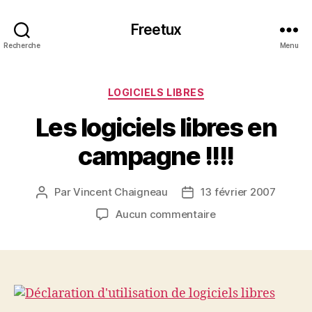
Freetux
Recherche
Menu
Catégories
LOGICIELS LIBRES
Les logiciels libres en
campagne !!!!
Par
Vincent Chaigneau
13 février 2007
Auteur
Date
de
de
sur
Aucun commentaire
l’article
l’article
Les
logiciels
libres
en
campagne
!!!!