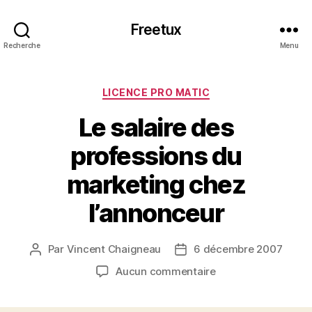
Freetux
Recherche
Menu
Catégories
LICENCE PRO MATIC
Le salaire des
professions du
marketing chez
l’annonceur
Par
Vincent Chaigneau
6 décembre 2007
Auteur
Date
de
de
sur
Aucun commentaire
l’article
l’article
Le
salaire