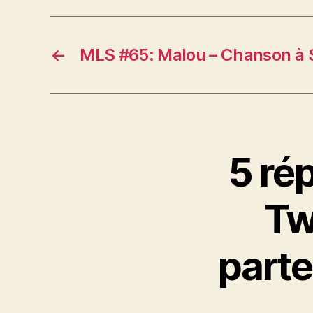
←
MLS #65: Malou – Chanson à 
5 ré
Tw
part