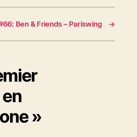
66: Ben & Friends – Pariswing
→
emier
 en
one »