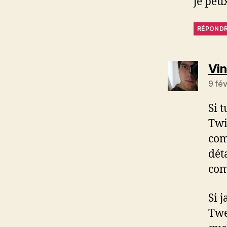
je peu
RÉPOND
Vi
9 fé
Si 
Twi
com
dét
com
Si 
Twe