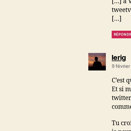
[…] à 
tweetv
[…]
RÉPOND
di
lerig
9 févrie
C’est 
Et si 
twitte
comme
Tu cro