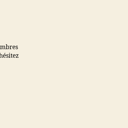
.
membres
’hésitez