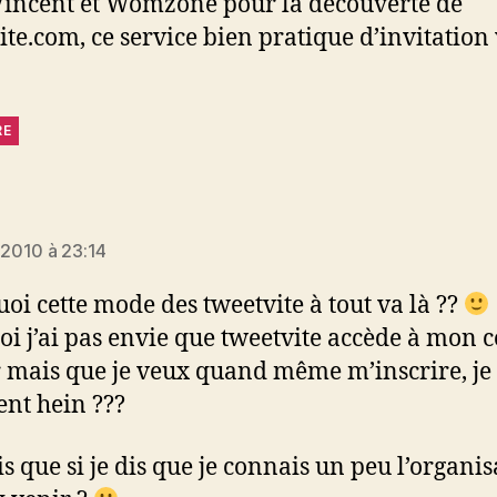
Vincent et Womzone pour la découverte de
ite.com, ce service bien pratique d’invitation 
RE
t :
r 2010 à 23:14
quoi cette mode des tweetvite à tout va là ??
moi j’ai pas envie que tweetvite accède à mon
r mais que je veux quand même m’inscrire, je 
nt hein ???
is que si je dis que je connais un peu l’organi