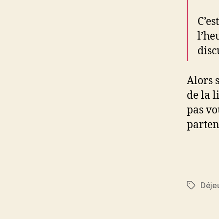
C’es
l’he
disc
Alors 
de la l
pas vo
parten
Déje
Étiquett