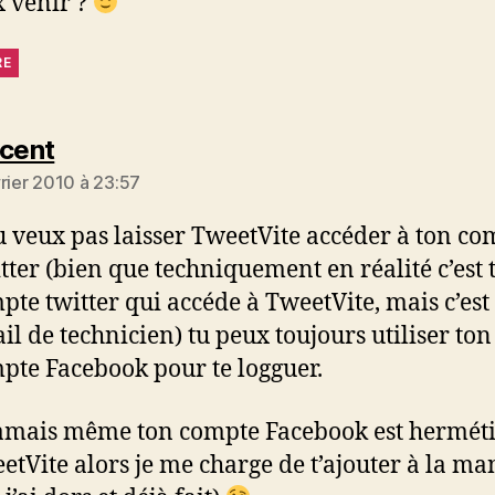
x venir ?
RE
dit :
ncent
vrier 2010 à 23:57
tu veux pas laisser TweetVite accéder à ton co
tter (bien que techniquement en réalité c’est 
pte twitter qui accéde à TweetVite, mais c’est
ail de technicien) tu peux toujours utiliser ton
pte Facebook pour te logguer.
jamais même ton compte Facebook est hermét
etVite alors je me charge de t’ajouter à la ma