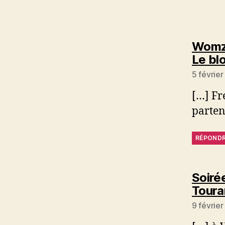
Womzo
Le bl
5 février
[…] Fr
parte
RÉPOND
Soiré
Tour
9 févrie