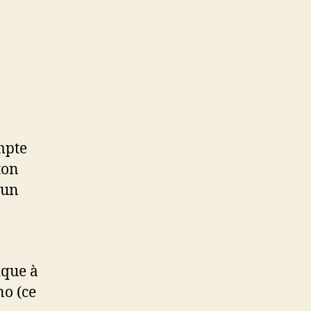
mpte
ton
 un
ique à
no (ce