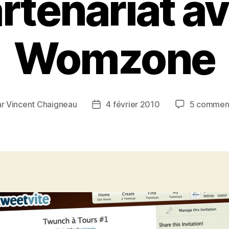
rtenariat a
Womzone
ar
Vincent Chaigneau
4 février 2010
5 comment
ur
Date
de
icle
l’article