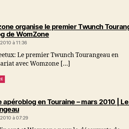
ne organise le premier Twunch Touran
dit :
og de WomZone
 2010 à 11:36
eetux: Le premier Twunch Tourangeau en
nariat avec Womzone […]
RE
e apéroblog en Touraine – mars 2010 | L
dit :
angeau
r 2010 à 07:29