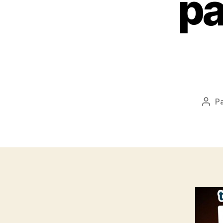
pa
P
Aute
de
l’art