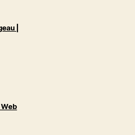
geau |
e Web