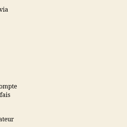
via
 compte
fais
sateur