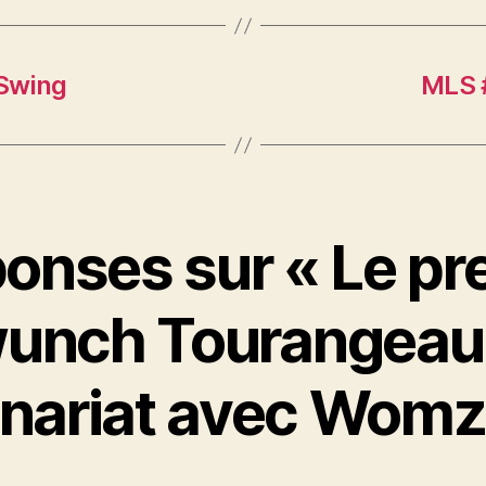
Swing
MLS #
ponses sur « Le pr
unch Tourangeau
enariat avec Womz