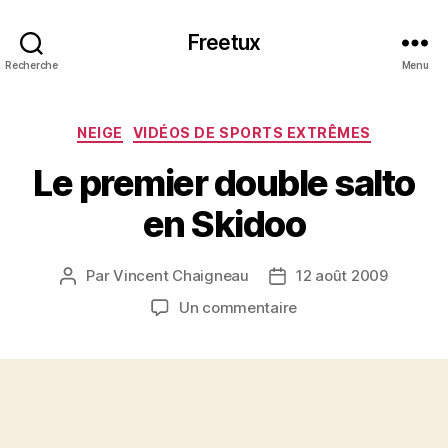
Freetux
Recherche
Menu
Catégories
NEIGE
VIDÉOS DE SPORTS EXTRÊMES
Le premier double salto
en Skidoo
Par
Vincent Chaigneau
12 août 2009
Auteur
Date
de
de
sur
Un commentaire
l’article
l’article
Le
premier
double
salto
en
Skidoo