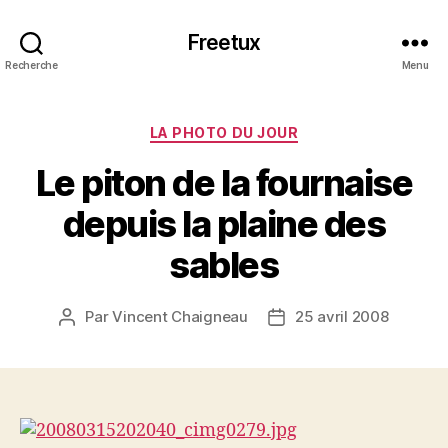
Freetux
Recherche
Menu
Catégories
LA PHOTO DU JOUR
Le piton de la fournaise
depuis la plaine des
sables
Par
Vincent Chaigneau
25 avril 2008
Auteur
Date
de
de
l’article
l’article