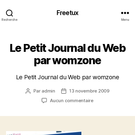
Freetux
Recherche
Menu
Catégories
Le Petit Journal du Web
par womzone
Le Petit Journal du Web par womzone
Par
admin
13 novembre 2009
Auteur
Date
de
de
sur
Aucun commentaire
l’article
l’article
Le
Petit
Journal
du
Web