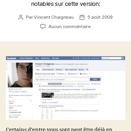
notables sur cette version:
Par
Vincent Chaigneau
5 août 2008
Auteur
Date
de
de
sur
Aucun commentaire
l’article
l’article
Le
nouveau
facebook,
vers
un
média
encore
plus
social
Certains d’entre vous sont peut être déjà en