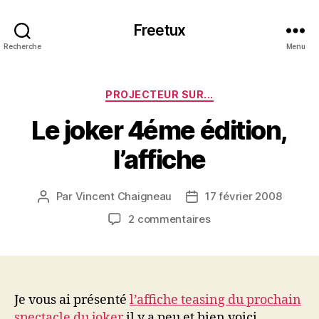
Freetux
Recherche
Menu
Catégories
PROJECTEUR SUR...
Le joker 4éme édition,
l’affiche
Par
Vincent Chaigneau
17 février 2008
Auteur
Date
de
de
sur
2 commentaires
l’article
l’article
Le
joker
4éme
édition,
l’affiche
Je vous ai présenté
l’affiche teasing du prochain
spectacle du joker
il y a peu et bien voici