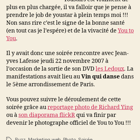
de
plus en plus chargée, il va falloir que je pense à
Freetux
prendre le job de youstar à plein temps moi !!!
Non sans rire c’est le signe de la bonne santé
(en tout cas je l’espére) et de la vivacité de
You to
You
.
Il y avait donc une soirée rencontre avec Jean-
yves Lafesse jeudi 22 novembre 2007 à
l’occasion de la sortie de son DVD
les Ledoux
. La
manifestations avait lieu au
Vin qui danse
dans
le 5ème arrondissement de Paris.
Vous pouvez suivre le déroulement de cette
soirée grâce au
reportage photo de Richard Ying
ou à
son diaporama flickR
qui va finir par
devenir le photographe officiel de You to You !!!
Buzz
,
Marketing web
,
Photo
,
Soirée
Étiquettes