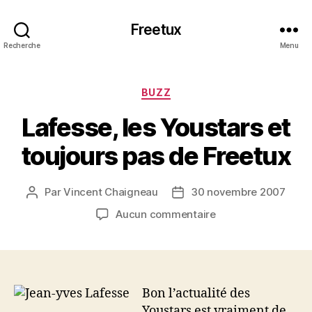
Freetux
Recherche
Menu
Catégories
BUZZ
Lafesse, les Youstars et
toujours pas de Freetux
Par
Vincent Chaigneau
30 novembre 2007
Auteur
Date
de
de
sur
Aucun commentaire
l’article
l’article
Lafesse,
les
Youstars
et
toujours
Bon l’actualité des
pas
Youstars est vraiment de