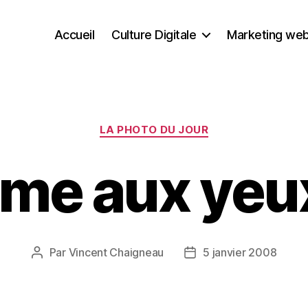
Accueil
Culture Digitale
Marketing we
Catégories
LA PHOTO DU JOUR
me aux yeux
Par
Vincent Chaigneau
5 janvier 2008
Auteur
Date
de
de
l’article
l’article