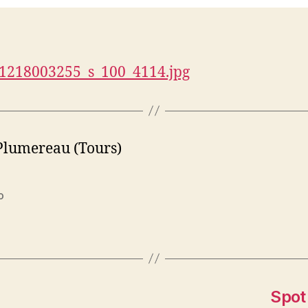
Plumereau (Tours)
o
es
Spot’