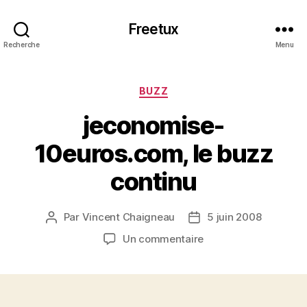
Freetux
Recherche
Menu
Catégories
BUZZ
jeconomise-
10euros.com, le buzz
continu
Par
Vincent Chaigneau
5 juin 2008
Auteur
Date
de
de
sur
Un commentaire
l’article
l’article
jeconomise-
10euros.com,
le
buzz