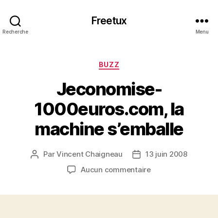
Freetux
Recherche
Menu
Catégories
BUZZ
Jeconomise-
1000euros.com, la
machine s’emballe
Par
Vincent Chaigneau
13 juin 2008
Auteur
Date
de
de
sur
Aucun commentaire
l’article
l’article
Jeconomise-
1000euros.com,
la
machine