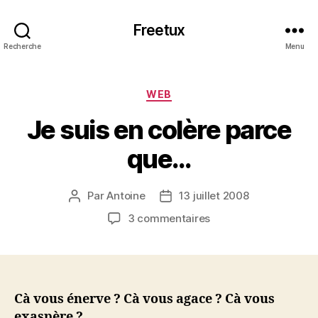
Freetux
Recherche
Menu
Catégories
WEB
Je suis en colère parce
que…
Par
Antoine
13 juillet 2008
Auteur
Date
de
de
sur
3 commentaires
l’article
l’article
Je
suis
en
colère
parce
Cà vous énerve ? Cà vous agace ? Cà vous
que…
exaspère ?