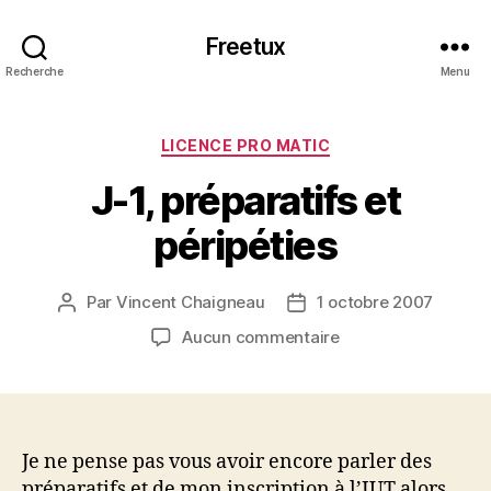
Freetux
Recherche
Menu
Catégories
LICENCE PRO MATIC
J-1, préparatifs et
péripéties
Par
Vincent Chaigneau
1 octobre 2007
Auteur
Date
de
de
sur
Aucun commentaire
l’article
l’article
J-
1,
préparatifs
et
péripéties
Je ne pense pas vous avoir encore parler des
préparatifs et de mon inscription à l’IUT alors