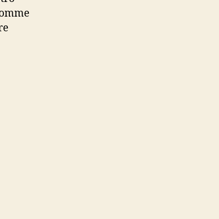
’homme
re