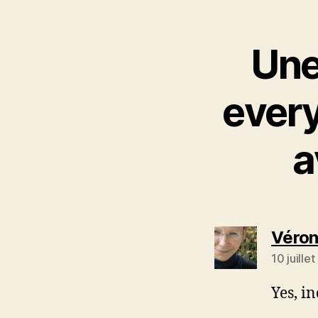
Une
every
a
Véron
10 juille
Yes, i