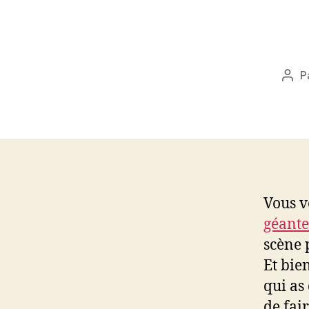
P
Aut
de
l’art
Vous v
géante
scène
Et bie
qui as 
de fai