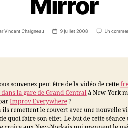
Mirror
ar
Vincent Chaigneau
9 juillet 2008
Un commen
eur
Date
de
icle
l’article
ous souvenez peut être de la vidéo de cette
fr
 dans la gare de Grand Central
à New-York m
 par
Improv Everywhere
?
n ils remettent le couvert avec une nouvelle v
de quoi faire son effet. Le but de cette séance 
re croire aux New-Norkais qui prennent le mé