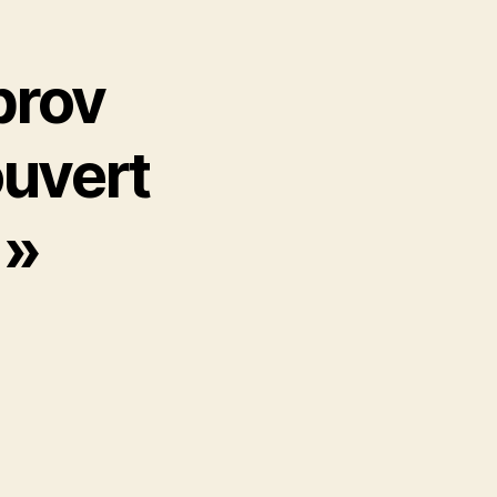
prov
ouvert
 »