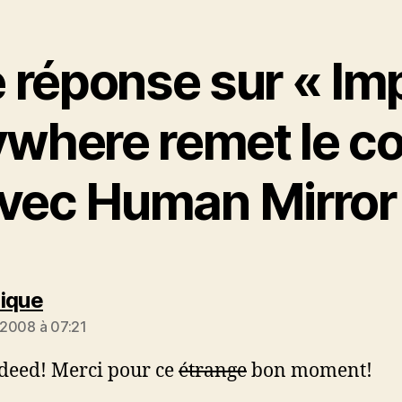
 réponse sur « Im
where remet le c
vec Human Mirror
dit :
ique
t 2008 à 07:21
ndeed! Merci pour ce
étrange
bon moment!