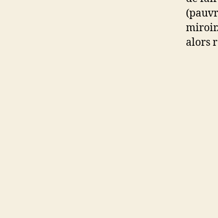
(pauvr
miroir
alors 