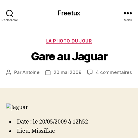
Freetux
Recherche
Menu
Catégories
LA PHOTO DU JOUR
Gare au Jaguar
su
Par
Antoine
20 mai 2009
4 commentaires
Auteur
Date
Ga
de
de
au
l’article
l’article
Ja
Date : le 20/05/2009 à 12h52
Lieu: Missillac