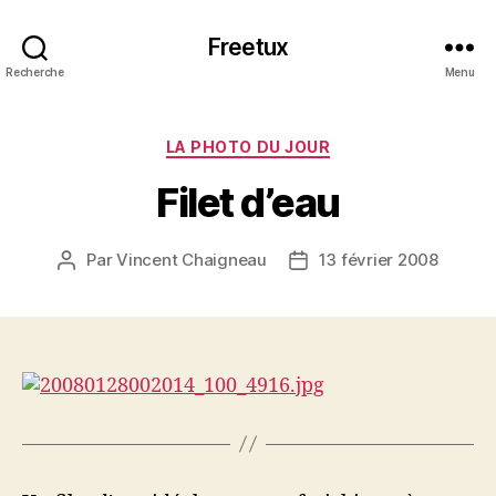
Freetux
Recherche
Menu
Catégories
LA PHOTO DU JOUR
Filet d’eau
Par
Vincent Chaigneau
13 février 2008
Auteur
Date
de
de
l’article
l’article