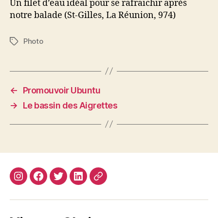
Un filet d’eau idéal pour se rafraichir après
notre balade (St-Gilles, La Réunion, 974)
Photo
Étiquettes
←
Promouvoir Ubuntu
→
Le bassin des Aigrettes
Instagram
Facebook
Twitter
Linkedin
Site
web