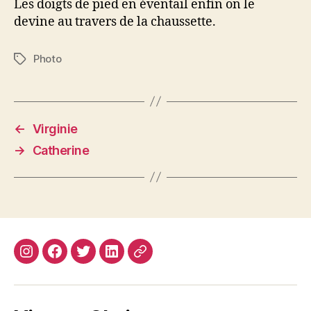
Les doigts de pied en éventail enfin on le
devine au travers de la chaussette.
Photo
Étiquettes
←
Virginie
→
Catherine
Instagram
Facebook
Twitter
Linkedin
Site
web