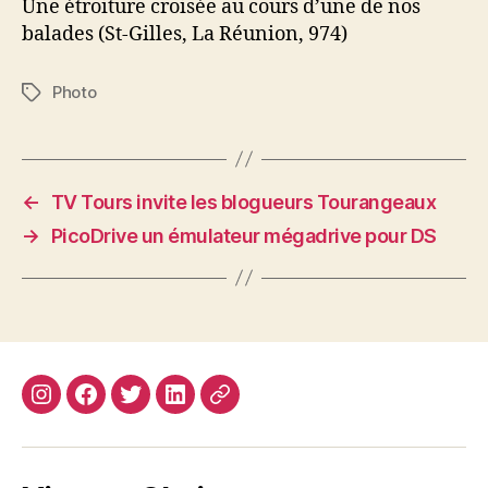
Une étroiture croisée au cours d’une de nos
balades (St-Gilles, La Réunion, 974)
Photo
Étiquettes
←
TV Tours invite les blogueurs Tourangeaux
→
PicoDrive un émulateur mégadrive pour DS
Instagram
Facebook
Twitter
Linkedin
Site
web