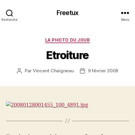
Freetux
Recherche
Menu
Catégories
LA PHOTO DU JOUR
Etroiture
Par
Vincent Chaigneau
9 février 2008
Auteur
Date
de
de
l’article
l’article