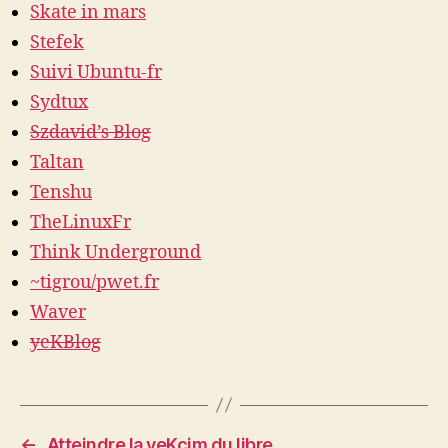
Skate in mars
Stefek
Suivi Ubuntu-fr
Sydtux
Szdavid’s Blog
Taltan
Tenshu
TheLinuxFr
Think Underground
~tigrou/pwet.fr
Waver
yeKBlog
←
Atteindre la yeKcim du libre