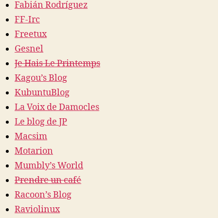
Fabián Rodríguez
FF-Irc
Freetux
Gesnel
Je Hais Le Printemps
Kagou’s Blog
KubuntuBlog
La Voix de Damocles
Le blog de JP
Macsim
Motarion
Mumbly’s World
Prendre un café
Racoon’s Blog
Raviolinux