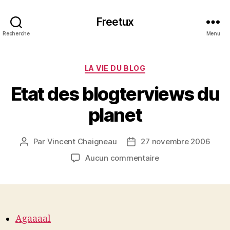
Freetux
Recherche
Menu
Catégories
LA VIE DU BLOG
Etat des blogterviews du
planet
Par
Vincent Chaigneau
27 novembre 2006
Auteur
Date
de
de
sur
Aucun commentaire
l’article
l’article
Etat
des
blogterviews
du
planet
Agaaaal