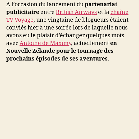
Maximy
A l’occasion du lancement du
partenariat
(J’irai
publicitaire
entre
British Airways
et la
chaîne
dormir
TV Voyage
, une vingtaine de blogueurs étaient
chez
conviés hier à une soirée lors de laquelle nous
vous)
avons eu le plaisir d’échanger quelques mots
avec
Antoine de Maximy
, actuellement
en
Nouvelle Zélande pour le tournage des
prochains épisodes de ses aventures
.