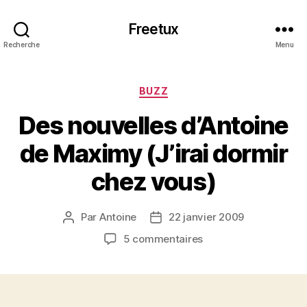
Freetux
Recherche
Menu
Catégories
BUZZ
Des nouvelles d’Antoine
de Maximy (J’irai dormir
chez vous)
Par
Antoine
22 janvier 2009
Auteur
Date
de
de
sur
5 commentaires
l’article
l’article
Des
nouvelles
d’Antoine
de