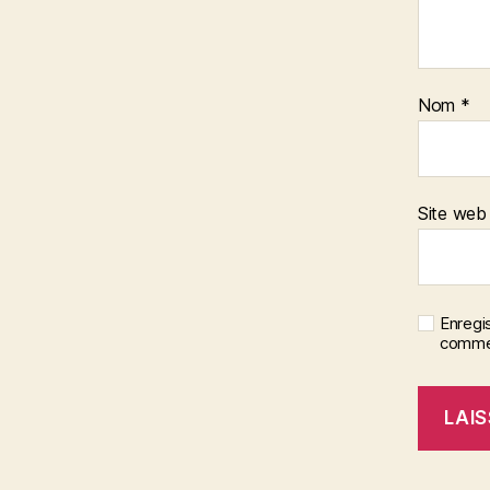
Nom
*
Site web
Enregi
commen