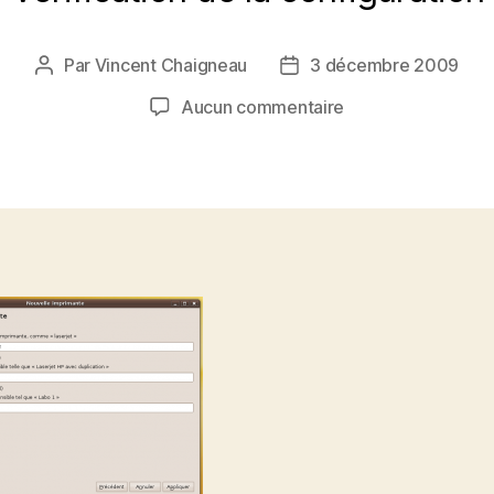
Par
Vincent Chaigneau
3 décembre 2009
Auteur
Date
de
de
sur
Aucun commentaire
l’article
l’article
Vérification
de
la
configuration