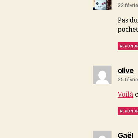
22 févri
Pas du
pochet
RÉPOND
d
olive
25 févri
Voilà
c
RÉPOND
di
Gaël