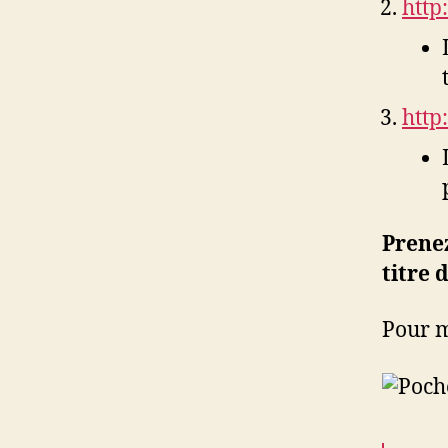
http
http
Prenez
titre 
Pour m