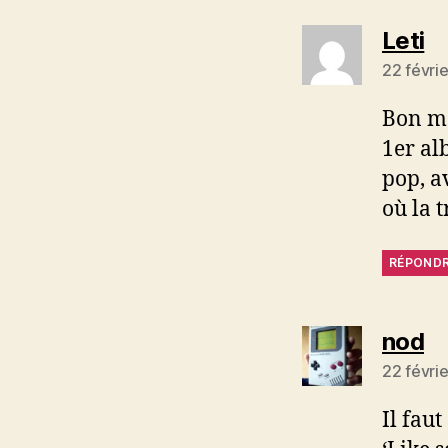
dit
Leti
22 févri
Bon mo
1er al
pop, a
où la 
RÉPOND
dit
nod
22 févri
Il fau