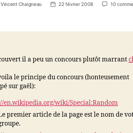
r
Vincent Chaigneau
22 février 2008
10 comme
r
Date
de
le
l’article
écouvert il a peu un concours plutôt marrant
c
voila le principe du concours (honteusement
é sur gaël):
://en.wikipedia.org/wiki/Special:Random
Le premier article de la page est le nom de vo
groupe.