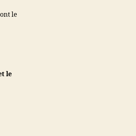
ont le
t le