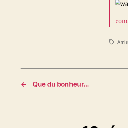
conc
Amis
Étiquett
←
Que du bonheur…