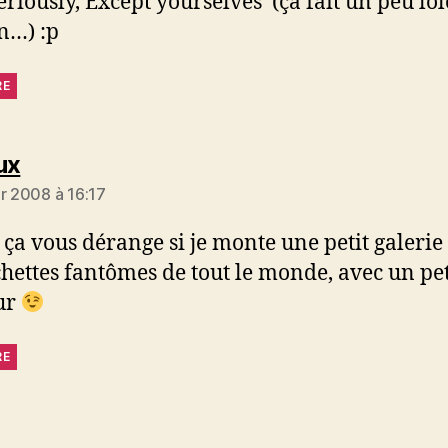
eriously, Except yourselves’ (ça fait un peu lol
on…) :p
RE
dit :
ux
er 2008 à 16:17
 ça vous dérange si je monte une petit galerie
chettes fantômes de tout le monde, avec un pet
ur
RE
 :