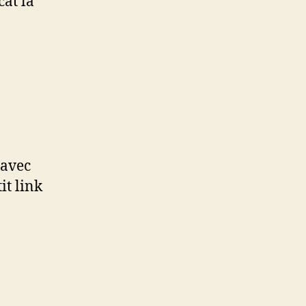
cat la
 avec
it link