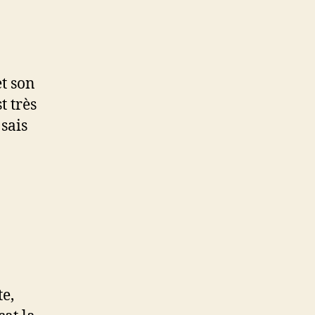
t son
t très
sais
te,