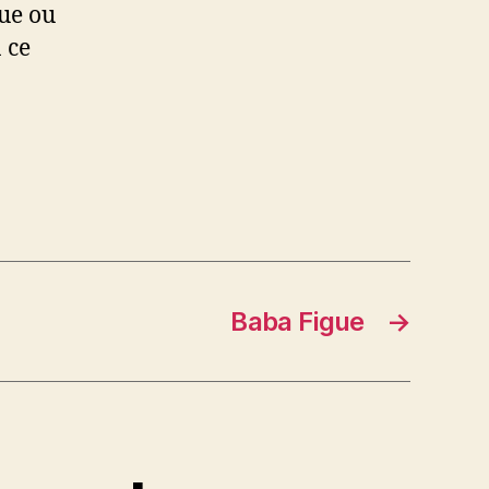
que ou
 ce
Baba Figue
→