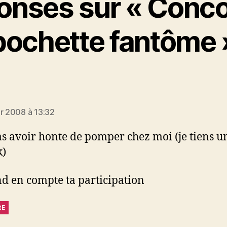
onses sur « Conc
pochette fantôme 
t :
er 2008 à 13:32
as avoir honte de pomper chez moi (je tiens u
k)
nd en compte ta participation
RE