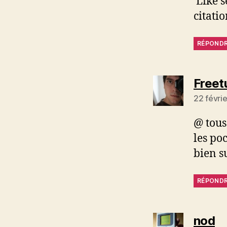
‘Like s
citati
RÉPOND
Freet
22 févri
@ tous
les po
bien s
RÉPOND
dit
nod