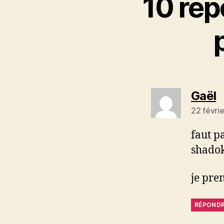
10 rép
di
Gaël
22 févri
faut p
shado
je pre
RÉPOND