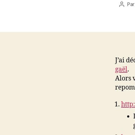
Pa
Auteu
de
l’artic
J’ai d
gaël
.
Alors 
repomp
http