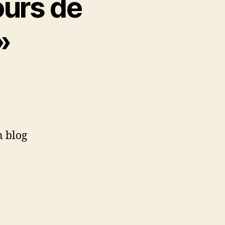
ours de
»
n blog