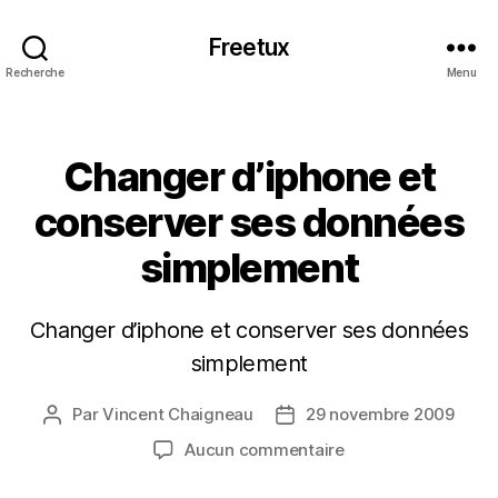
Freetux
Recherche
Menu
Catégories
Changer d’iphone et
conserver ses données
simplement
Changer d’iphone et conserver ses données
simplement
Par
Vincent Chaigneau
29 novembre 2009
Auteur
Date
de
de
sur
Aucun commentaire
l’article
l’article
Changer
d’iphone