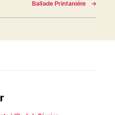
Ballade Printaniére
→
r