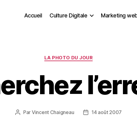
Accueil
Culture Digitale
Marketing we
Catégories
LA PHOTO DU JOUR
erchez l’err
Par
Vincent Chaigneau
14 août 2007
Auteur
Date
de
de
l’article
l’article