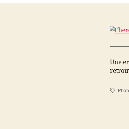
Une er
retrou
Phot
Étiquett