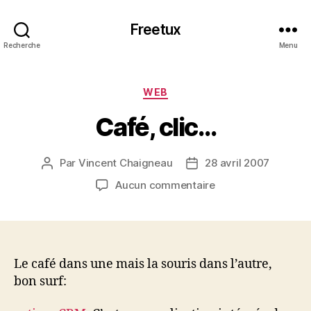
Freetux
Recherche
Menu
Catégories
WEB
Café, clic…
Par
Vincent Chaigneau
28 avril 2007
Auteur
Date
de
de
sur
Aucun commentaire
l’article
l’article
Café,
clic…
Le café dans une mais la souris dans l’autre,
bon surf: