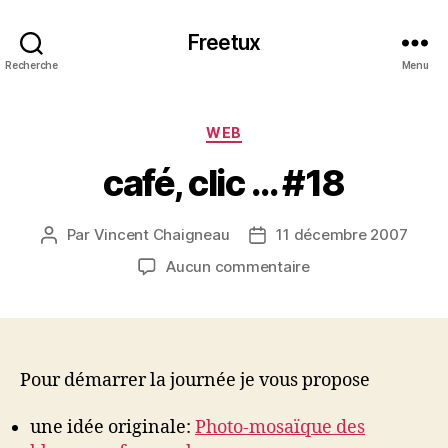
Freetux
Recherche
Menu
Catégories
WEB
café, clic … #18
Par
Vincent Chaigneau
11 décembre 2007
Auteur
Date
de
de
sur
Aucun commentaire
l’article
l’article
café,
clic
…
#18
Pour démarrer la journée je vous propose
une idée originale:
Photo-mosaïque des