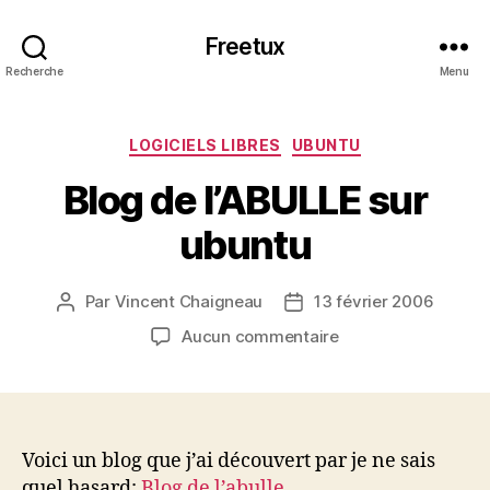
Freetux
Recherche
Menu
Catégories
LOGICIELS LIBRES
UBUNTU
Blog de l’ABULLE sur
ubuntu
Par
Vincent Chaigneau
13 février 2006
Auteur
Date
de
de
sur
Aucun commentaire
l’article
l’article
Blog
de
l’ABULLE
sur
ubuntu
Voici un blog que j’ai découvert par je ne sais
quel hasard:
Blog de l’abulle