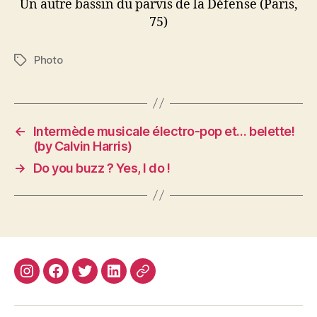
Un autre bassin du parvis de la Défense (Paris,
75)
Photo
Étiquettes
←
Intermède musicale électro-pop et… belette!
(by Calvin Harris)
→
Do you buzz ? Yes, I do !
Instagram
Facebook
Twitter
Linkedin
Site
web