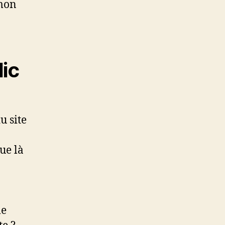
 mon
lic
u site
ue là
me