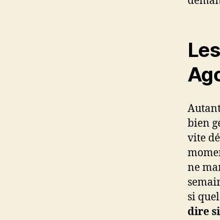
demand
Les 
Ago
Autant 
bien g
vite dé
moment
ne man
semain
si que
dire s