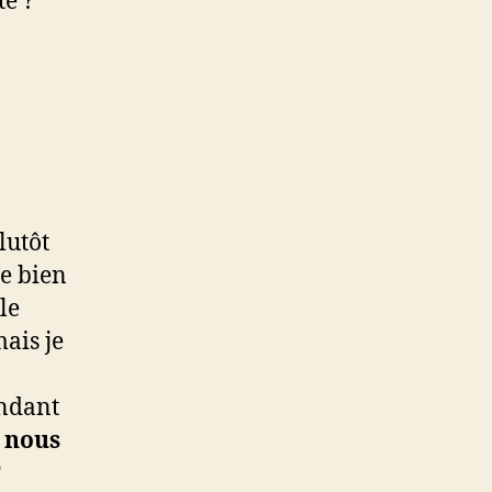
te ?
lutôt
re bien
le
ais je
endant
à nous
?