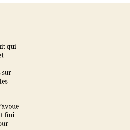
it qui
et
 sur
les
 J’avoue
t fini
our