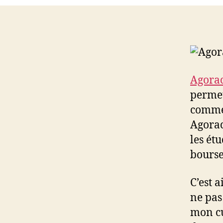
Agora
permet
commen
Agorac
les étu
bours
C’est a
ne pas 
mon cu