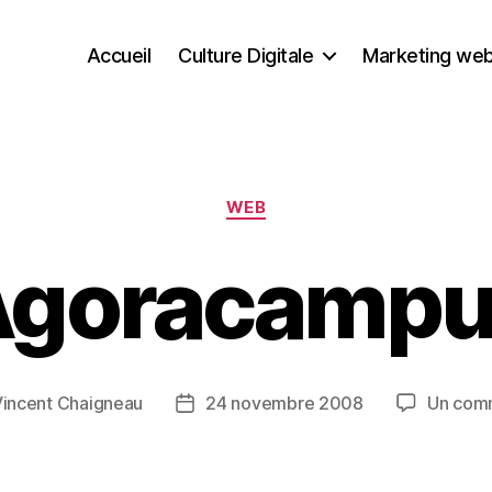
Accueil
Culture Digitale
Marketing we
Catégories
WEB
Agoracampu
incent Chaigneau
24 novembre 2008
Un com
Date
de
l’article