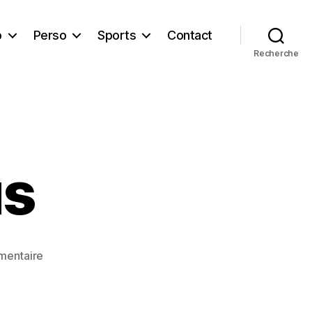
b
Perso
Sports
Contact
Recherche
s
sur
mentaire
Agoracampus