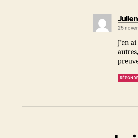
Julien
25 nove
J’en a
autres,
preuve
RÉPOND