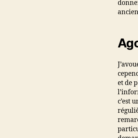
donner
ancien
Ago
J’avou
cepend
et de 
l’info
c’est 
réguli
remarq
partic