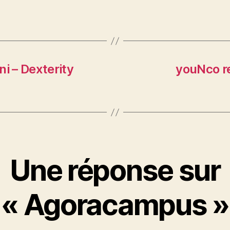
i – Dexterity
youNco r
Une réponse sur
« Agoracampus »