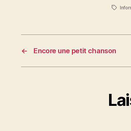
Info
Étiquett
←
Encore une petit chanson
La