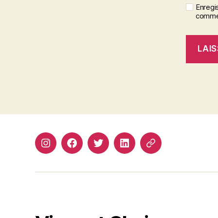
Enregi
commen
Instagram
Facebook
Twitter
Linkedin
Site
web