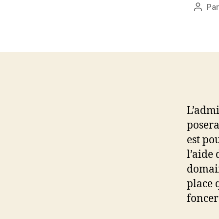
Pa
Auteu
de
l’artic
L’admi
posera 
est po
l’aide
domain
place 
foncer