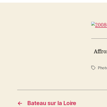
Affro
Phot
Étiquett
←
Bateau sur la Loire