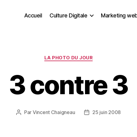
Accueil
Culture Digitale
Marketing we
Catégories
LA PHOTO DU JOUR
3 contre 3
Par
Vincent Chaigneau
25 juin 2008
Auteur
Date
de
de
l’article
l’article